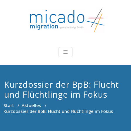
Zum
Inhalt
springen
Micado-Migra
Beratung, Koordinierung,
Durchführung und Evaluation
von Projekten im Bereich
Migration
Kurzdossier der BpB: Flucht
und Flüchtlinge im Fokus
Start
/
Aktuelles
/
Kurzdossier der BpB: Flucht und Flüchtlinge im Fokus