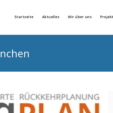
Startseite
Aktuelles
Wir über uns
Projek
icado-Migration
atung, Koordinierung, Durchführung und Evaluation von Projekte
ünchen