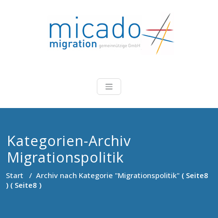
Zum
Inhalt
springen
Micado-Migra
Beratung, Koordinierung,
Durchführung und Evaluation
von Projekten im Bereich
Migration
Kategorien-Archiv
Migrationspolitik
Start
/
Archiv nach Kategorie "Migrationspolitik"
( Seite8
) ( Seite8 )