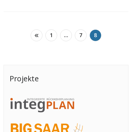
Seitennummerierung
1
…
7
8
der
Beiträge
Projekte