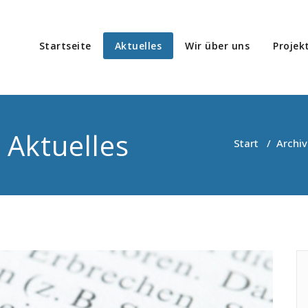
Startseite
Aktuelles
Wir über uns
Projek
icado-Migration
atung, Koordinierung, Durchführung und Evaluation von Projekte
 Aktuelles
Start
/
Archiv