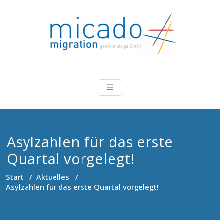
Zum
Inhalt
springen
Micado-Migra
Beratung, Koordinierung,
Durchführung und Evaluation
von Projekten im Bereich
Migration
Asylzahlen für das erste
Quartal vorgelegt!
Start
/
Aktuelles
/
Asylzahlen für das erste Quartal vorgelegt!