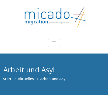
Zum
Inhalt
springen
Micado-Migra
Beratung, Koordinierung,
Durchführung und Evaluation
von Projekten im Bereich
Migration
Arbeit und Asyl
Start
/
Aktuelles
/
Arbeit und Asyl