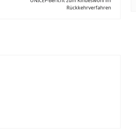
UNICEF-Bericht zum Kindeswohl im
Rückkehrverfahren
o