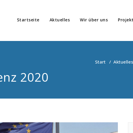
Startseite
Aktuelles
Wir über uns
Projek
icado-Migration
atung, Koordinierung, Durchführung und Evaluation von Projekte
e
Start
/
Aktuelle
enz 2020