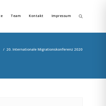
te
Team
Kontakt
Impressum
n im Bereich Migration
s
/
20. Internationale Migrationskonferenz 2020